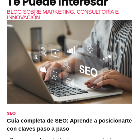
Te Puede Interesar
BLOG SOBRE MARKETING, CONSULTORÍA E
INNOVACIÓN
SEO
S
Guía completa de SEO: Aprende a posicionarte
S
con claves paso a paso
p