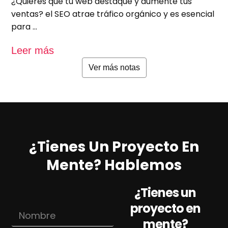
¿Quieres que tu web destaque y aumente tus
A
ventas? el SEO atrae tráfico orgánico y es esencial
e
para …
u
Leer más
L
Ver más notas
¿Tienes Un Proyecto En
Mente? Hablemos
¿Tienes un
proyecto en
N
o
mente?