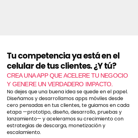
o
1
d
e
f
a
c
t
u
r
a
Tu competencia ya está en el
c
celular de tus clientes. ¿Y tú?
i
ó
CREA UNA APP QUE ACELERE TU NEGOCIO
n
m
Y GENERE UN VERDADERO IMPACTO.
e
No dejes que una buena idea se quede en el papel.
n
Diseñamos y desarrollamos apps móviles desde
s
cero pensadas en tus clientes, te guiamos en cada
u
a
etapa —prototipo, diseño, desarrollo, pruebas y
l
lanzamiento— y aceleramos su crecimiento con
?
estrategias de descarga, monetización y
*
escalamiento.