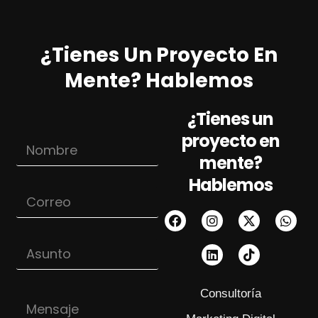
¿Tienes Un Proyecto En
Mente? Hablemos
¿Tienes un
proyecto en
N
o
mente?
m
Hablemos
b
C
r
o
e
r
*
r
A
A
e
s
s
o
u
u
*
n
n
t
Consultoría
M
t
o
e
o
A