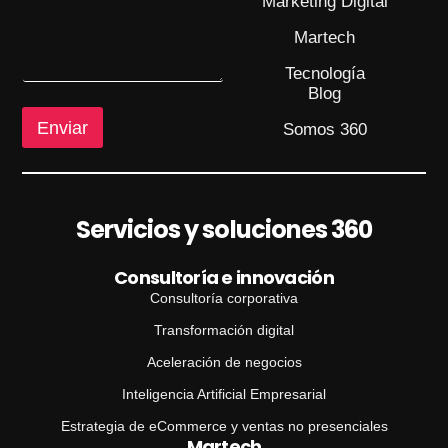
Marketing Digital
n
s
s
u
Martech
a
n
j
t
Tecnología
e
o
Blog
N
Enviar
o
Somos 360
m
b
r
e
Servicios y soluciones 360
Consultoría e innovación
Consultoría corporativa
Transformación digital
Aceleración de negocios
Inteligencia Artificial Empresarial
Estrategia de eCommerce y ventas no presenciales
Martech