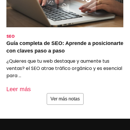
SEO
S
Guía completa de SEO: Aprende a posicionarte
S
con claves paso a paso
p
¿Quieres que tu web destaque y aumente tus
A
ventas? el SEO atrae tráfico orgánico y es esencial
e
para …
u
Leer más
L
Ver más notas