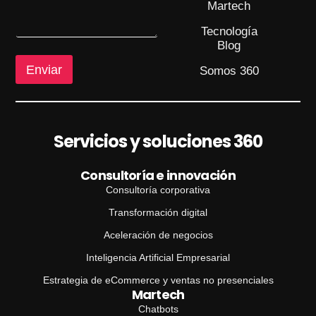
e
Martech
a
o
j
C
Tecnología
e
o
Blog
r
r
Enviar
Somos 360
e
o
C
o
r
Servicios y soluciones 360
r
e
Consultoría e innovación
o
Consultoría corporativa
Transformación digital
Aceleración de negocios
Inteligencia Artificial Empresarial
Estrategia de eCommerce y ventas no presenciales
Martech
Chatbots