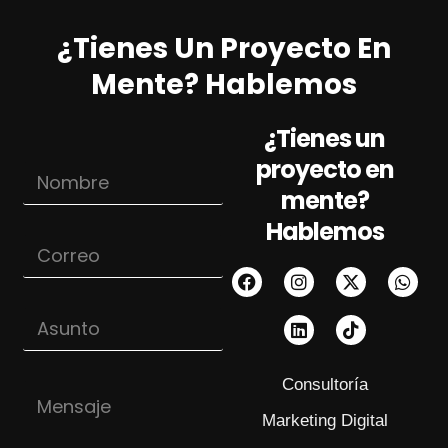
¿Tienes Un Proyecto En
Mente? Hablemos
¿Tienes un
proyecto en
N
o
mente?
m
Hablemos
b
C
r
o
e
r
*
r
A
e
s
o
u
*
n
C
Consultoría
M
t
o
e
o
r
Marketing Digital
n
r
s