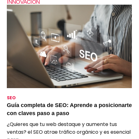
INNOVACIÓN
SEO
S
Guía completa de SEO: Aprende a posicionarte
S
con claves paso a paso
p
¿Quieres que tu web destaque y aumente tus
A
ventas? el SEO atrae tráfico orgánico y es esencial
e