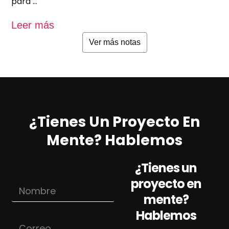
para …
u
Leer más
L
Ver más notas
¿Tienes Un Proyecto En
Mente? Hablemos
¿Tienes un
proyecto en
N
o
mente?
m
Hablemos
b
A
C
r
s