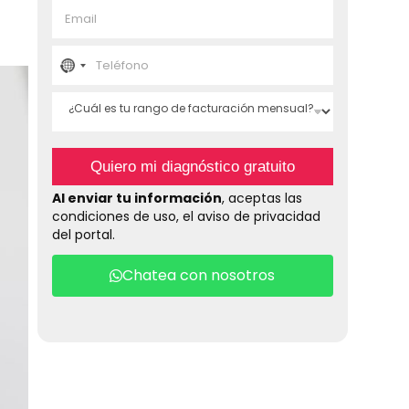
E
b
m
r
a
e
T
i
*
e
N
l
l
*
¿
é
o
C
f
u
o
c
á
n
Quiero mi diagnóstico gratuito
l
o
o
e
*
Al enviar tu información
, aceptas las
s
condiciones de uso, el aviso de privacidad
t
u
del portal.
u
r
n
a
Chatea con nosotros
n
t
g
o
r
d
e
f
y
a