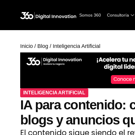
Somos 360
Somos 360
Consultoría
Consultoría
Inicio
/
Blog
/
Inteligencia Artificial
INTELIGENCIA ARTIFICIAL
IA para contenido: 
blogs y anuncios q
El contenido sigue siendo el rey