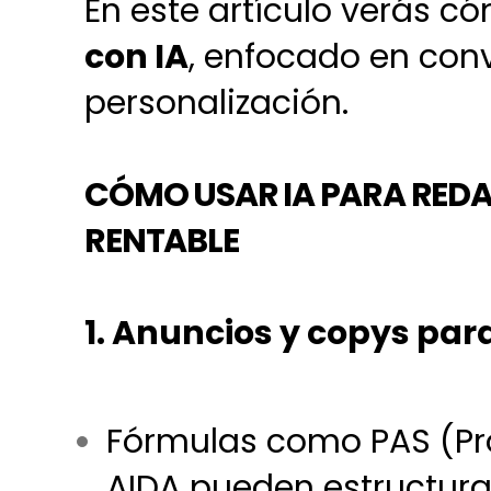
En este artículo verás c
con IA
, enfocado en conv
personalización.
CÓMO USAR IA PARA REDA
RENTABLE
1. Anuncios y copys par
Fórmulas como PAS (Pro
AIDA pueden estructur