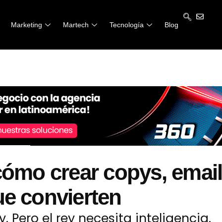
Marketing
Marketing
Martech
Martech
Tecnología
Tecnología
Blog
Blog
cómo crear copys, email
ue convierten
. Pero el rey necesita inteligencia.