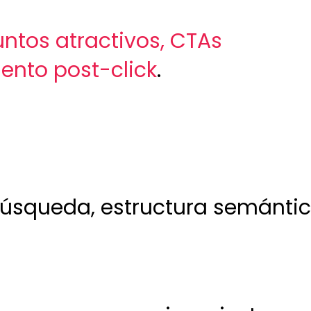
ntos atractivos, CTAs
ento post-click
.
 búsqueda, estructura semánti