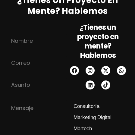
¿Tienes Un Proyecto En
Mente? Hablemos
¿Tienes un
proyecto en
N
o
mente?
m
Hablemos
b
C
r
o
e
r
*
r
A
e
s
o
u
*
n
*
M
t
A
Consultoría
e
o
s
n
u
Marketing Digital
s
n
a
t
Martech
j
o