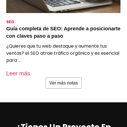
SEO
S
Guía completa de SEO: Aprende a posicionarte
S
con claves paso a paso
p
¿Quieres que tu web destaque y aumente tus
A
ventas? el SEO atrae tráfico orgánico y es esencial
e
para …
u
Leer más
L
Ver más notas