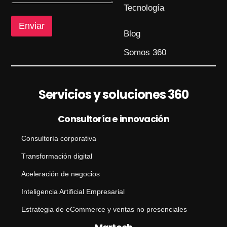
e
M
Tecnología
e
n
Enviar
Blog
s
a
Somos 360
j
e
Servicios y soluciones 360
Consultoría e innovación
Consultoría corporativa
Transformación digital
Aceleración de negocios
Inteligencia Artificial Empresarial
Estrategia de eCommerce y ventas no presenciales