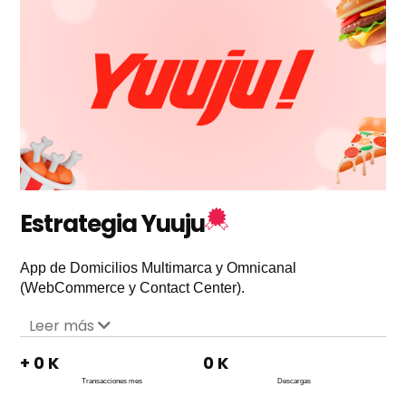
Estrategia Yuuju
App de Domicilios Multimarca y Omnicanal
(WebCommerce y Contact Center).
Leer más
+
0
K
0
K
Transacciones mes
Descargas