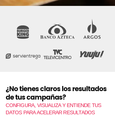
n
s
g
+
o
1
d
e
f
a
c
t
u
r
a
c
i
ó
n
m
e
¿No tienes claros los resultados
n
de tus campañas?
s
u
CONFIGURA, VISUALIZA Y ENTIENDE TUS
a
l
DATOS PARA ACELERAR RESULTADOS