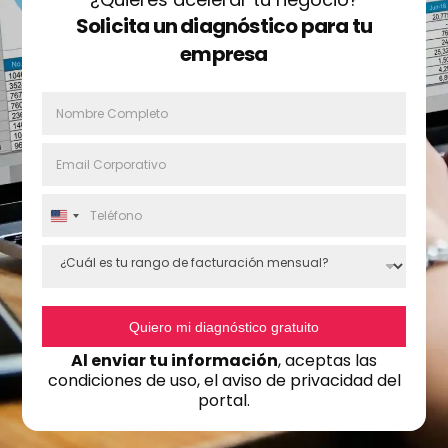
Solicita un diagnóstico para tu
empresa
N
o
m
E
b
m
r
a
e
T
i
*
e
U
l
l
n
*
¿
é
i
C
f
t
u
o
á
e
n
l
Quiero mi diagnóstico gratuito
d
o
e
*
S
Al enviar tu información
, aceptas las
s
t
condiciones de uso, el aviso de privacidad del
t
a
portal.
u
t
r
e
a