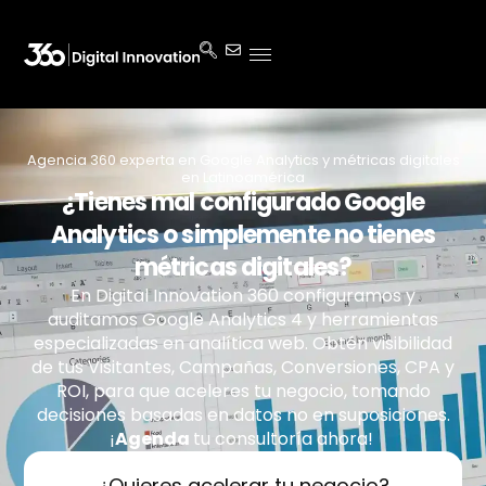
Agencia 360 experta en Google Analytics y métricas digitales
en Latinoamérica
¿Tienes mal configurado Google
Analytics o simplemente no tienes
métricas digitales?
En Digital Innovation 360 configuramos y
auditamos Google Analytics 4 y herramientas
especializadas en analítica web. Obtén visibilidad
de tus Visitantes, Campañas, Conversiones, CPA y
ROI, para que aceleres tu negocio, tomando
decisiones basadas en datos no en suposiciones.
¡
Agenda
tu
consultoría ahora!
¿Quieres acelerar tu negocio?