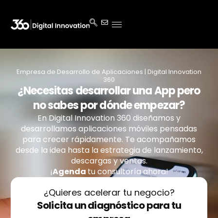
Empresa de Desarrollo de Aplicaciones | Digital Innovation
360
¿Necesitas desarrollar una App pero
no sabes por dónde empezar?
En Digital Innovation 360 diseñamos y
desarrollamos aplicaciones móviles pensadas
para crecer rápidamente. Te acompañamos
desde la idea hasta la estrategia de lanzamiento,
descargas y ventas.
¡
Agenda
tu
consultoría ahora!
¿Quieres acelerar tu negocio?
Solicita un diagnóstico para tu