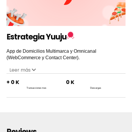
Estrategia Yuuju
App de Domicilios Multimarca y Omnicanal
(WebCommerce y Contact Center).
Leer más
+
0
K
0
K
Transacciones mes
Descargas
Reviews