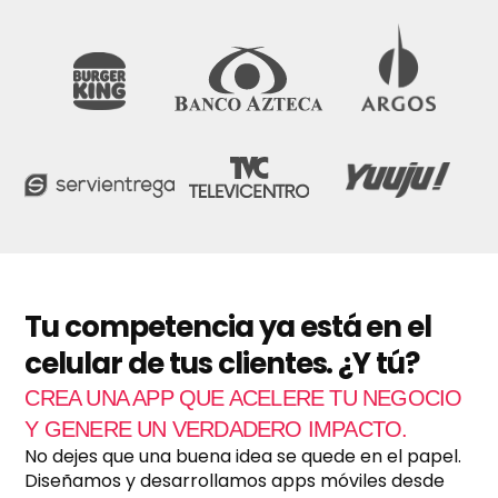
o
1
d
e
f
a
c
t
u
r
a
c
i
ó
n
m
e
Tu competencia ya está en el
n
celular de tus clientes. ¿Y tú?
s
u
CREA UNA APP QUE ACELERE TU NEGOCIO
a
l
Y GENERE UN VERDADERO IMPACTO.
?
No dejes que una buena idea se quede en el papel.
*
Diseñamos y desarrollamos apps móviles desde