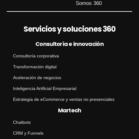
o
Somos 360
N
o
m
b
Servicios y soluciones 360
r
e
Consultoría e innovación
Consultoría corporativa
Transformación digital
Aceleración de negocios
Inteligencia Artificial Empresarial
Estrategia de eCommerce y ventas no presenciales
Martech
Chatbots
CRM y Funnels