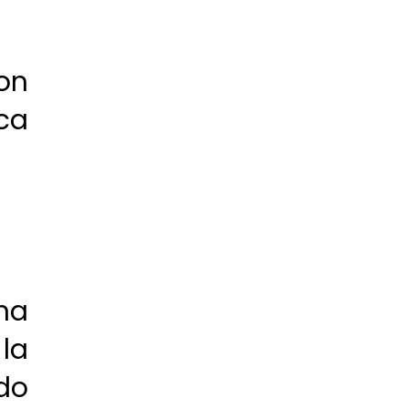
on
ca
Una
la
do