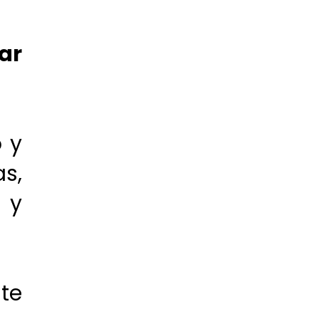
ar
 y
s,
 y
te