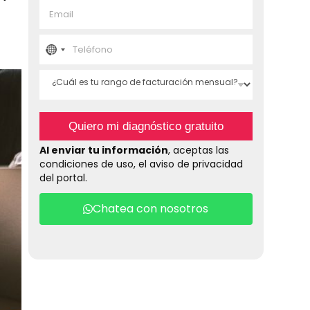
E
b
m
r
a
e
T
i
*
e
N
l
l
*
¿
é
o
C
f
u
o
c
á
n
Quiero mi diagnóstico gratuito
l
o
o
e
*
Al enviar tu información
, aceptas las
s
condiciones de uso, el aviso de privacidad
t
u
del portal.
u
r
n
a
Chatea con nosotros
n
t
g
o
r
d
e
f
y
a