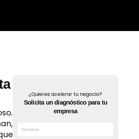
ta
¿Quieres acelerar tu negocio?
Solicita un diagnóstico para tu
so.
empresa
an,
N
o
 que
m