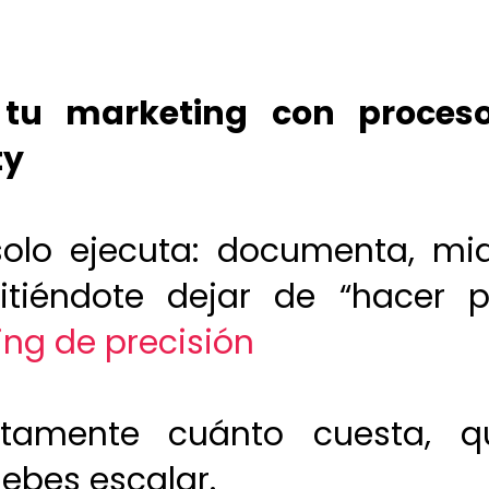
s tu marketing con proceso
ty
olo ejecuta: documenta, mid
itiéndote dejar de “hacer p
ng de precisión
amente cuánto cuesta, q
debes escalar.