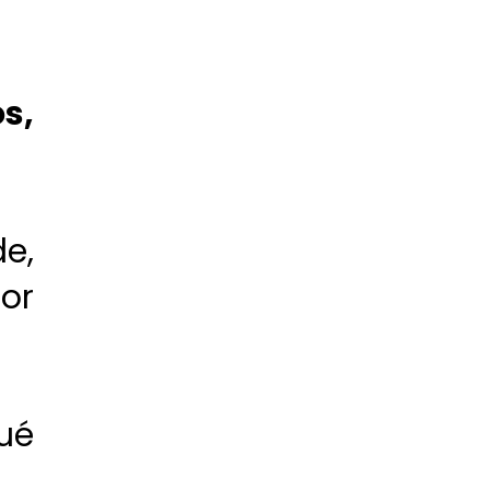
s,
e,
or
ué