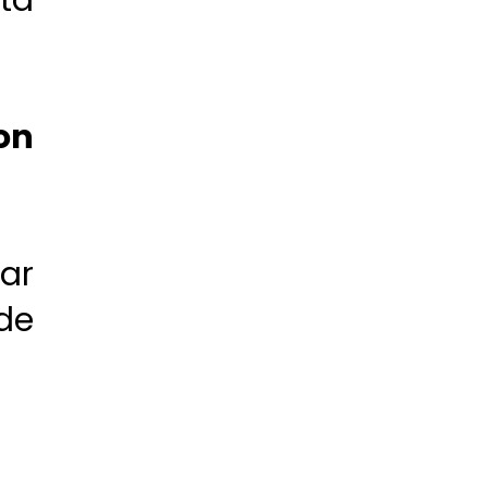
ta
on
ar
de