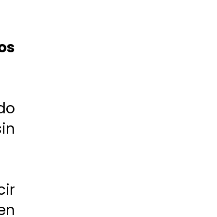
os
do
in
ir
en