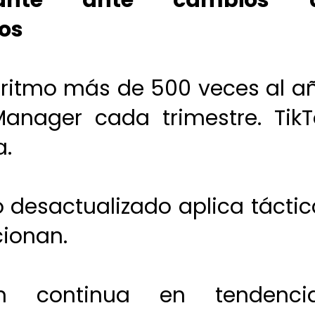
stante ante cambios 
os
oritmo más de 500 veces al añ
nager cada trimestre. TikT
a.
 desactualizado aplica táctic
cionan.
n continua en tendencia