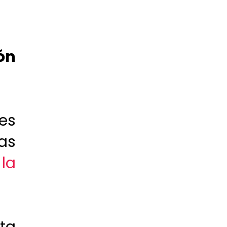
ón
es
as
 la