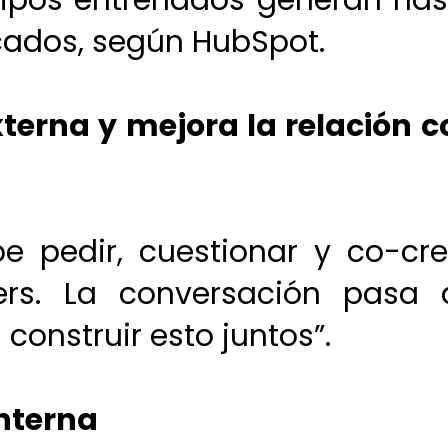
pos entrenados generan has
icados, según HubSpot.
erna y mejora la relación c
 pedir, cuestionar y co-cre
ers. La conversación pasa 
construir esto juntos”.
interna