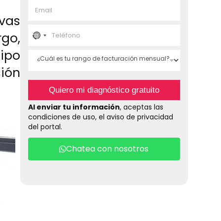
E
b
m
r
evas
a
e
T
i
*
go,
e
N
l
l
*
ipo
¿
é
o
C
f
ión
u
o
c
á
n
Quiero mi diagnóstico gratuito
l
o
o
e
*
Al enviar tu información
, aceptas las
s
condiciones de uso, el aviso de privacidad
t
u
del portal.
u
r
n
a
Chatea con nosotros
n
t
g
o
r
d
e
f
y
a