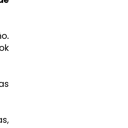
de
o.
ok
as
s,