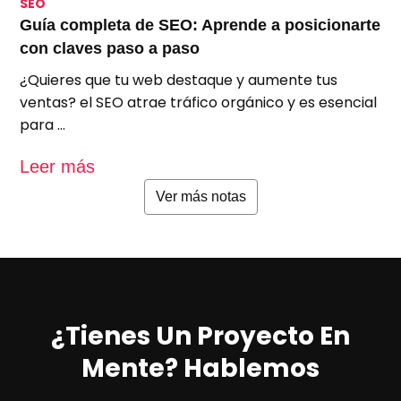
SEO
S
Guía completa de SEO: Aprende a posicionarte
S
con claves paso a paso
p
¿Quieres que tu web destaque y aumente tus
A
ventas? el SEO atrae tráfico orgánico y es esencial
e
para …
u
Leer más
L
Ver más notas
¿Tienes Un Proyecto En
Mente? Hablemos