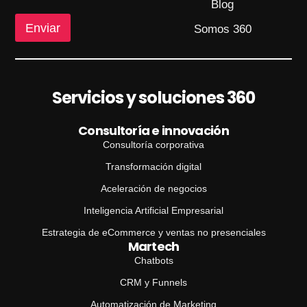
e
Blog
N
Enviar
o
Somos 360
m
b
r
e
Servicios y soluciones 360
Consultoría e innovación
Consultoría corporativa
Transformación digital
Aceleración de negocios
Inteligencia Artificial Empresarial
Estrategia de eCommerce y ventas no presenciales
Martech
Chatbots
CRM y Funnels
Automatización de Marketing