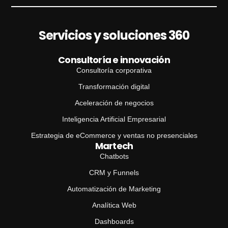
j
e
A
s
Servicios y soluciones 360
u
n
Consultoría e innovación
t
o
Consultoría corporativa
Transformación digital
Aceleración de negocios
Inteligencia Artificial Empresarial
Estrategia de eCommerce y ventas no presenciales
Martech
Chatbots
CRM y Funnels
Automatización de Marketing
Analítica Web
Dashboards