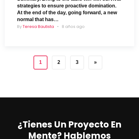
strategies to ensure proactive domination.
At the end of the day, going forward, a new
normal that has…
By
Teresa Bautista
8 años ago
1
2
3
»
¿Tienes Un Proyecto En
Mente? Hablemos