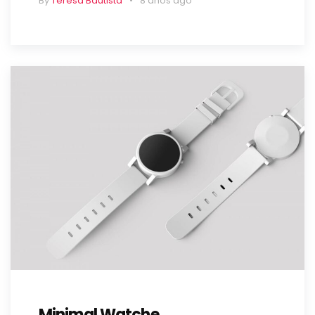
By
Teresa Bautista
8 años ago
Minimal Watche