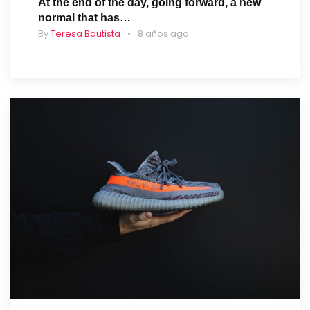
At the end of the day, going forward, a new
normal that has…
By
Teresa Bautista
8 años ago