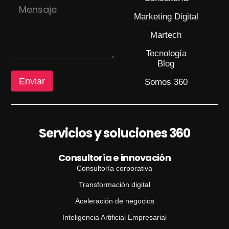
M
t
j
e
o
e
Marketing Digital
n
s
Martech
a
j
Tecnología
e
Blog
Enviar
Somos 360
Servicios y soluciones 360
Consultoría e innovación
Consultoría corporativa
Transformación digital
Aceleración de negocios
Inteligencia Artificial Empresarial