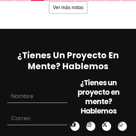
Ver más notas
¿Tienes Un Proyecto En
Mente? Hablemos
¿Tienes un
proyecto en
N
o
mente?
m
Hablemos
b
C
r
o
e
r
*
r