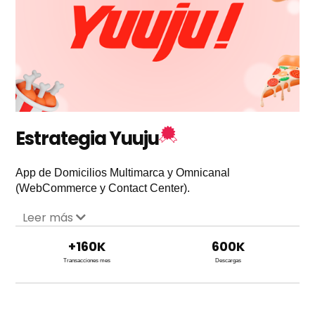
Estrategia Yuuju
App de Domicilios Multimarca y Omnicanal
(WebCommerce y Contact Center).
Leer más
+
160
K
600
K
Transacciones mes
Descargas