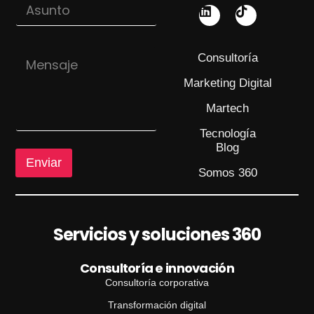
A
e
s
o
u
*
n
A
M
t
s
Consultoría
e
o
u
n
n
Marketing Digital
s
t
a
o
Martech
j
M
e
Tecnología
e
Blog
n
s
Enviar
Somos 360
a
j
e
*
Servicios y soluciones 360
Consultoría e innovación
Consultoría corporativa
Transformación digital