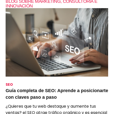
BLOG SOBRE MARKETING, CONSULTORÍA E
INNOVACIÓN
SEO
S
Guía completa de SEO: Aprende a posicionarte
S
con claves paso a paso
p
¿Quieres que tu web destaque y aumente tus
A
ventas? el SEO atrae tráfico orgánico y es esencial
e