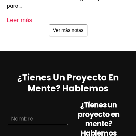
para …
u
Leer más
L
Ver más notas
¿Tienes Un Proyecto En
Mente? Hablemos
¿Tienes un
proyecto en
N
o
mente?
m
Hablemos
b
C