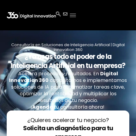
Consultoría en Soluciones de Inteligencia Artificial | Digital
Innovation 360
¿Ya usas todo el poder de la
Inteligencia Artificial en tu empresa?
Acelera procesos y resultados. En
Digital
Innovation 360
capacitamos e implementamos
soluciones de IA para automatizar tareas clave,
optimizar la rentabilidad y multiplicar los
resultados de tu negocio.
¡
Agenda
tu
consultoría ahora!
¿Quieres acelerar tu negocio?
Solicita un diagnóstico para tu