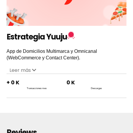
Estrategia Yuuju
App de Domicilios Multimarca y Omnicanal
(WebCommerce y Contact Center).
Leer más
+
0
K
0
K
Transacciones mes
Descargas
Reviews