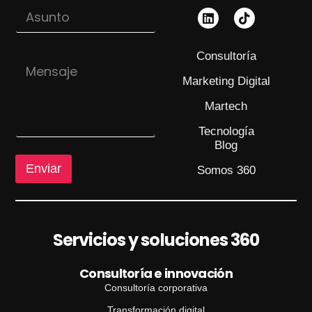
r
A
e
r
s
o
e
u
*
o
n
A
Consultoría
M
t
s
e
o
u
Marketing Digital
n
n
s
Martech
t
a
o
j
Tecnología
e
Blog
Enviar
Somos 360
Servicios y soluciones 360
Consultoría e innovación
Consultoría corporativa
Transformación digital