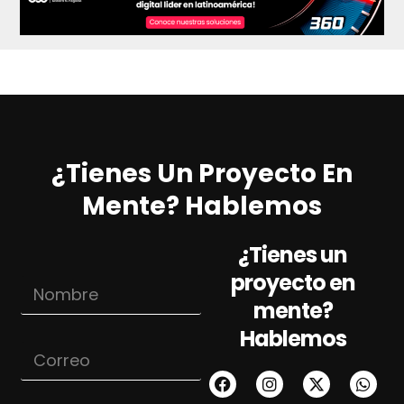
¿Tienes Un Proyecto En
Mente? Hablemos
¿Tienes un
N
proyecto en
N
o
o
m
mente?
m
b
Hablemos
b
r
C
r
e
o
e
C
r
*
o
r