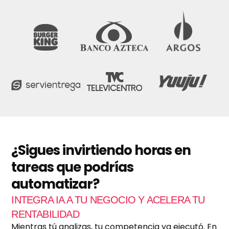
o
1
d
e
f
a
c
t
u
r
a
c
i
ó
n
m
e
¿Sigues invirtiendo horas en
n
tareas que podrías
s
u
automatizar?
a
l
INTEGRA IA A TU NEGOCIO Y ACELERA TU
?
*
RENTABILIDAD
Mientras tú analizas, tu competencia ya ejecutó. En