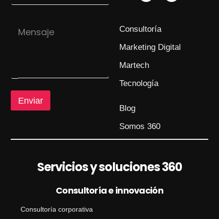
r
u
*
e
n
o
M
t
Consultoría
C
e
o
o
n
Marketing Digital
r
s
r
a
Martech
e
j
o
e
Tecnología
Enviar
Blog
Somos 360
Servicios y soluciones 360
Consultoría e innovación
Consultoría corporativa