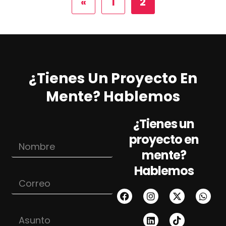
«
1
2
¿Tienes Un Proyecto En
Mente? Hablemos
¿Tienes un
M
proyecto en
N
e
o
n
mente?
m
s
Hablemos
b
a
C
r
j
o
e
e
r
*
C
r
o
A
e
r
s
o