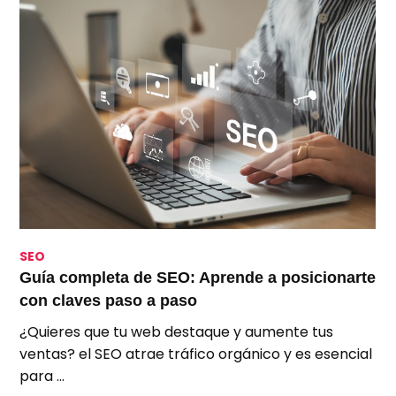
SEO
S
Guía completa de SEO: Aprende a posicionarte
S
con claves paso a paso
p
¿Quieres que tu web destaque y aumente tus
A
ventas? el SEO atrae tráfico orgánico y es esencial
e
para …
u