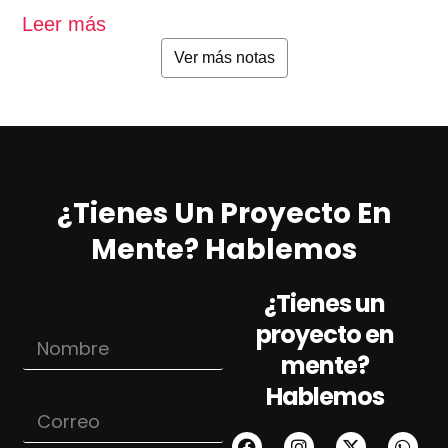
Leer más
L
Ver más notas
¿Tienes Un Proyecto En
Mente? Hablemos
¿Tienes un
proyecto en
N
o
mente?
m
Hablemos
b
C
r
o
e
r