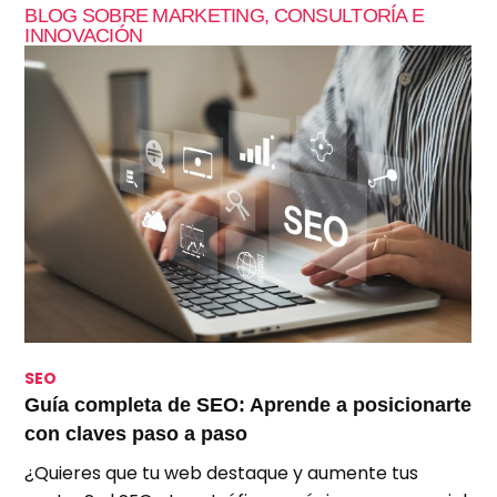
BLOG SOBRE MARKETING, CONSULTORÍA E
INNOVACIÓN
SEO
S
Guía completa de SEO: Aprende a posicionarte
S
con claves paso a paso
p
¿Quieres que tu web destaque y aumente tus
A