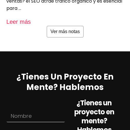
ventas? el SEO atrae tráfico orgánico y es esencial
e
para …
u
Leer más
L
Ver más notas
¿Tienes Un Proyecto En
Mente? Hablemos
¿Tienes un
proyecto en
N
o
mente?
m
Hablemos
b