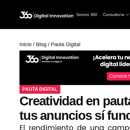
Somos 360
Somos 360
Consultoría
Consultoría
Inicio
/
Blog
/
Pauta Digital
PAUTA DIGITAL
Creatividad en pauta
tus anuncios sí fun
El rendimiento de una campa