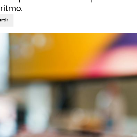
oritmo.
rtir