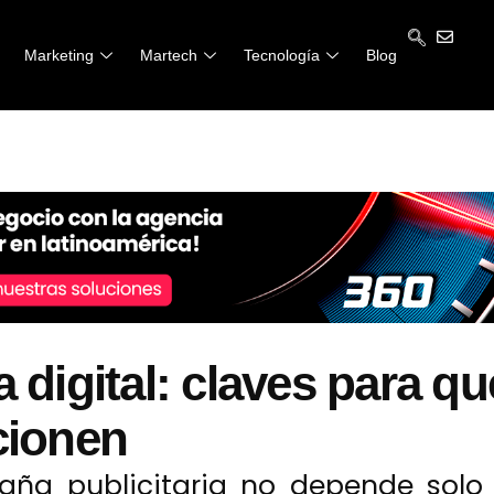
Marketing
Marketing
Martech
Martech
Tecnología
Tecnología
Blog
Blog
 digital: claves para qu
cionen
ña publicitaria no depende solo 