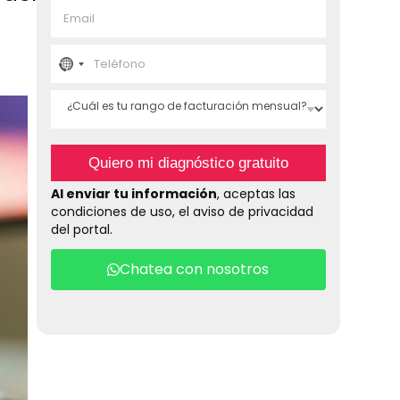
E
b
m
r
a
e
T
i
*
e
N
l
l
*
¿
é
o
C
f
u
o
c
á
n
Quiero mi diagnóstico gratuito
l
o
o
e
*
Al enviar tu información
, aceptas las
s
condiciones de uso, el aviso de privacidad
t
u
del portal.
u
r
n
a
Chatea con nosotros
n
t
g
o
r
d
e
f
y
a