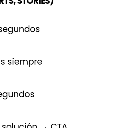
RTS, STORIES)
 segundos
os siempre
segundos
 solución → CTA