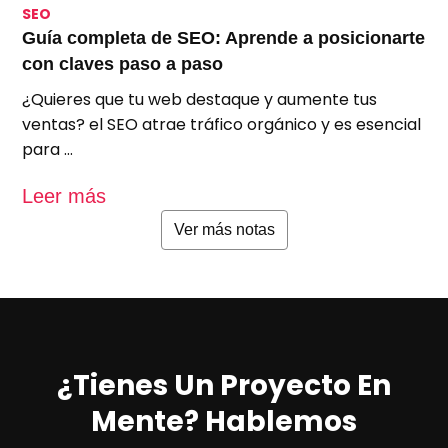
SEO
S
Guía completa de SEO: Aprende a posicionarte
S
con claves paso a paso
p
¿Quieres que tu web destaque y aumente tus
A
ventas? el SEO atrae tráfico orgánico y es esencial
e
para …
u
Leer más
L
Ver más notas
¿Tienes Un Proyecto En
Mente? Hablemos