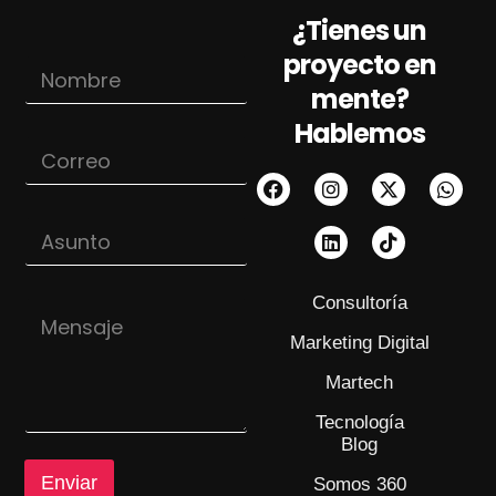
¿Tienes un
proyecto en
N
o
mente?
m
Hablemos
b
C
r
o
e
r
*
r
*
A
e
N
s
o
o
u
*
m
n
b
Consultoría
M
t
r
e
o
e
Marketing Digital
n
*
s
Martech
a
j
Tecnología
e
Blog
Enviar
Somos 360