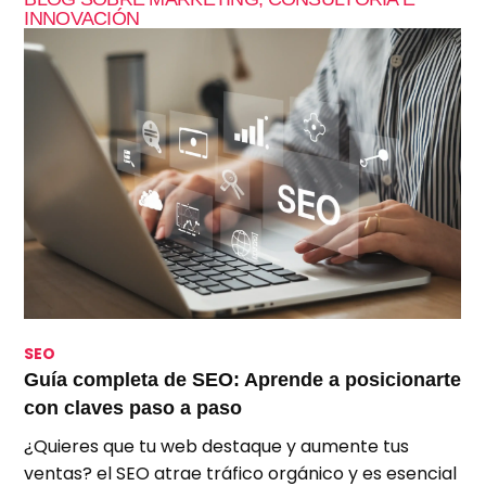
INNOVACIÓN
SEO
S
Guía completa de SEO: Aprende a posicionarte
S
con claves paso a paso
p
¿Quieres que tu web destaque y aumente tus
A
ventas? el SEO atrae tráfico orgánico y es esencial
e