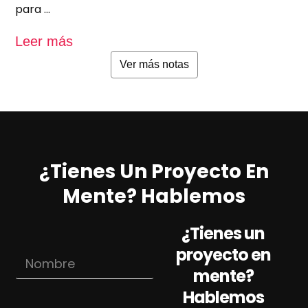
para …
u
Leer más
L
Ver más notas
¿Tienes Un Proyecto En
Mente? Hablemos
¿Tienes un
proyecto en
N
o
mente?
m
Hablemos
b
N
C
r