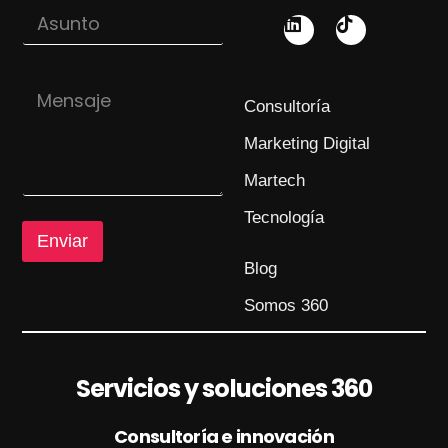
A
e
s
s
o
u
u
*
n
n
t
M
t
o
e
o
Consultoría
M
n
e
s
Marketing Digital
n
a
s
j
Martech
a
e
j
Tecnología
e
Enviar
M
e
Blog
n
s
Somos 360
a
j
e
Servicios y soluciones 360
Consultoría e innovación