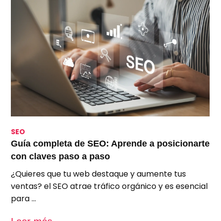
SEO
S
Guía completa de SEO: Aprende a posicionarte
S
con claves paso a paso
p
¿Quieres que tu web destaque y aumente tus
A
ventas? el SEO atrae tráfico orgánico y es esencial
e
para …
u