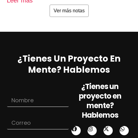
Leer más
L
Ver más notas
¿Tienes Un Proyecto En
Mente? Hablemos
¿Tienes un
proyecto en
N
o
mente?
m
Hablemos
b
C
r
o
e
r
*
r
A