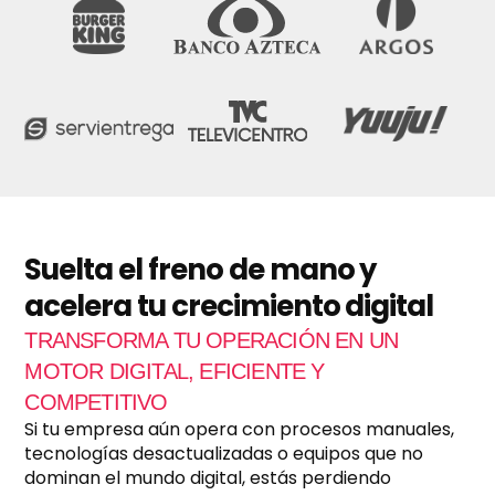
f
a
c
t
u
r
a
c
i
ó
n
m
e
Suelta el freno de mano y
n
acelera tu crecimiento digital
s
u
TRANSFORMA TU OPERACIÓN EN UN
a
l
MOTOR DIGITAL, EFICIENTE Y
?
COMPETITIVO
*
Si tu empresa aún opera con procesos manuales,
tecnologías desactualizadas o equipos que no
dominan el mundo digital, estás perdiendo