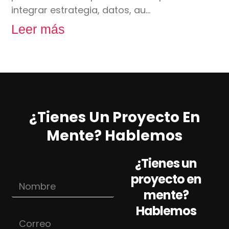
integrar estrategia, datos, au…
Leer más
¿Tienes Un Proyecto En
Mente? Hablemos
¿Tienes un
proyecto en
N
o
mente?
m
Hablemos
b
C
r
o
e