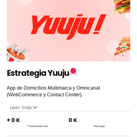
Estrategia Yuuju
App de Domicilios Multimarca y Omnicanal
(WebCommerce y Contact Center).
Leer más
+
0
K
0
K
Transacciones mes
Descargas