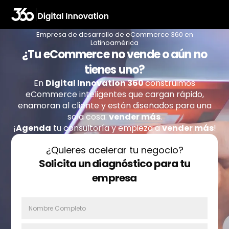
Empresa de desarrollo de eCommerce 360 en
Latinoamérica
¿Tu eCommerce no vende o aún no
tienes uno?
En
Digital Innovation 360
construimos
eCommerce inteligentes que cargan rápido,
enamoran al cliente y están diseñados para una
sola cosa:
vender más
.
¡
Agenda
tu
consultoría y empieza a
vender más
!
¿Quieres acelerar tu negocio?
Solicita un diagnóstico para tu
empresa
N
o
m
E
t