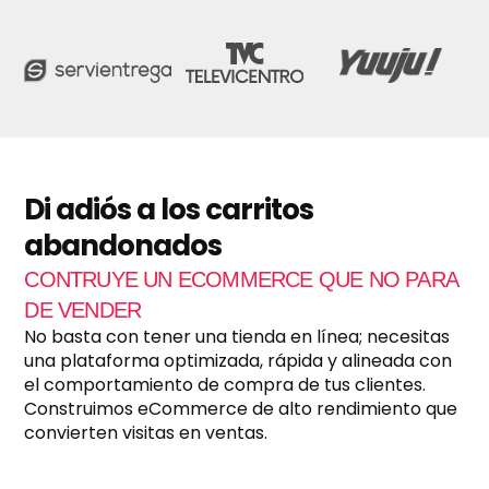
t
u
r
a
c
i
ó
n
m
e
Di adiós a los carritos
n
abandonados
s
u
CONTRUYE UN ECOMMERCE QUE NO PARA
a
l
DE VENDER
?
No basta con tener una tienda en línea; necesitas
*
una plataforma optimizada, rápida y alineada con
el comportamiento de compra de tus clientes.
Construimos eCommerce de alto rendimiento que
convierten visitas en ventas.