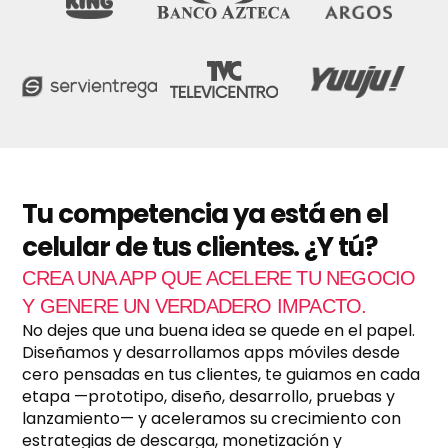
c
t
u
r
a
c
i
ó
n
m
e
Tu competencia ya está en el
n
celular de tus clientes. ¿Y tú?
s
u
CREA UNA APP QUE ACELERE TU NEGOCIO
a
l
Y GENERE UN VERDADERO IMPACTO.
?
No dejes que una buena idea se quede en el papel.
*
Diseñamos y desarrollamos apps móviles desde
cero pensadas en tus clientes, te guiamos en cada
etapa —prototipo, diseño, desarrollo, pruebas y
lanzamiento— y aceleramos su crecimiento con
estrategias de descarga, monetización y