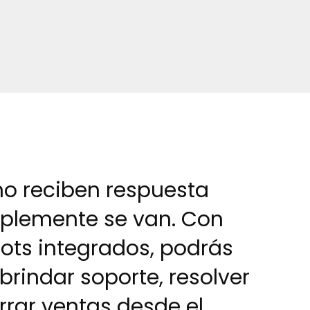
e
c
e
d
 no reciben respuesta
mplemente se van. Con
ots integrados, podrás
 brindar soporte, resolver
rrar ventas desde el