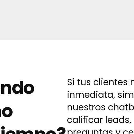
l
c
i
ó
n
m
e
n
t
s
u
a
l
?
*
endo
Si tus clientes
inmediata, si
no
nuestros chatb
calificar leads,
preguntas y ce