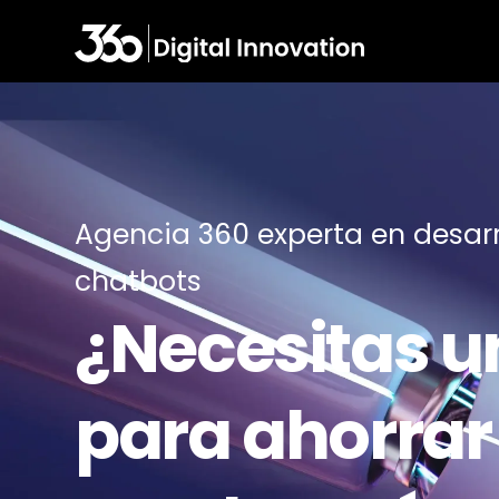
Agencia 360 experta en desarr
chatbots
¿Necesitas u
para ahorrar