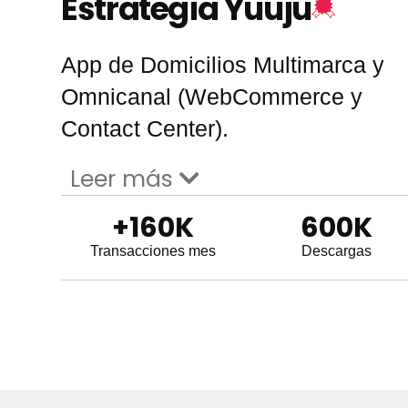
Estrategia Yuuju
App de Domicilios Multimarca y
Omnicanal (WebCommerce y
Contact Center).
Leer más
+
160
K
600
K
Transacciones mes
Descargas