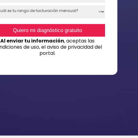
o
c
Quiero mi diagnóstico gratuito
o
Al enviar tu información
, aceptas las
ndiciones de uso, el aviso de privacidad del
u
portal.
n
y
s
e