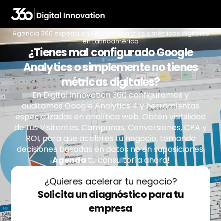
Agencia 360 experta en Google Analytics y métricas digitales
en Latinoamérica
¿Tienes mal configurado Google
Analytics o simplemente no tienes
métricas digitales?
En Digital Innovation 360 configuramos y
auditamos Google Analytics 4 y herramientas
especializadas en analítica web. Obtén visibilidad
de tus Visitantes, Campañas, Conversiones, CPA y
ROI, para que aceleres tu negocio, tomando
decisiones basadas en datos no en suposiciones.
¡
Agenda
tu
consultoría ahora!
¿Quieres acelerar tu negocio?
Solicita un diagnóstico para tu
empresa