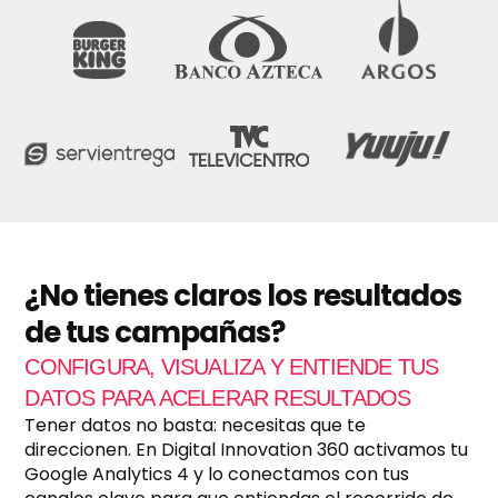
e
f
a
c
t
u
r
a
c
i
ó
n
m
e
¿No tienes claros los resultados
n
de tus campañas?
s
u
CONFIGURA, VISUALIZA Y ENTIENDE TUS
a
l
DATOS PARA ACELERAR RESULTADOS
?
Tener datos no basta: necesitas que te
*
direccionen. En Digital Innovation 360 activamos tu
Google Analytics 4 y lo conectamos con tus