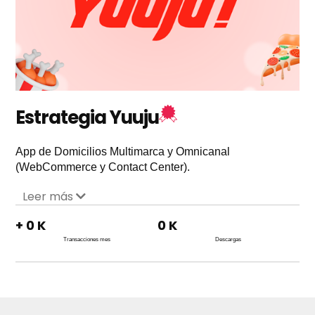
Estrategia Yuuju
App de Domicilios Multimarca y Omnicanal
(WebCommerce y Contact Center).
Leer más
+
0
K
0
K
Transacciones mes
Descargas